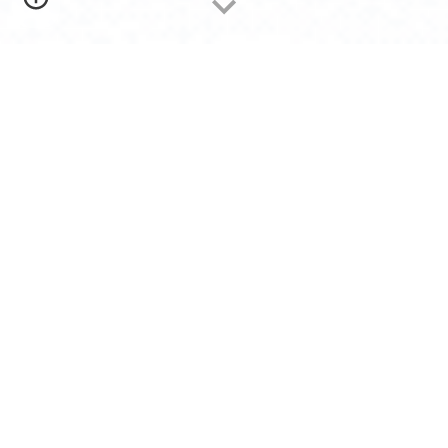
ICCS MOOC เป็นความร่วมมือทางวิชาการ
ระหว่าง
สถาบันวิทยาลัยชุมชน กับ โครงการ
มหาวิทยาลัยไซเบอร์ไทย (THAILAND CYBER
UNIVERSITY)
กระทรวงการอุดมศึกษา วิทยาศาสตร์ วิจัย
และนวัตกรรม